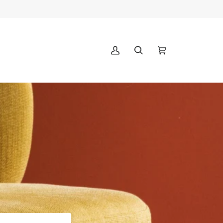
マ
(0)
イ
ア
カ
ウ
ン
ト