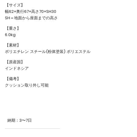
【サイズ】
幅62×奥行67×高さ70×SH30
SH＝地面から座面までの高さ
【重さ】
6.0kg
【素材】
ポリエチレン スチール(粉体塗装) ポリエステル
【原産国】
インドネシア
【備考】
クッション取り外し可能
納期：3〜7日