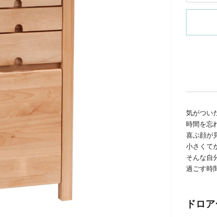
気がつい
時間を忘
喜ぶ顔が
小さくて
そんな自
過ごす時
ドロア