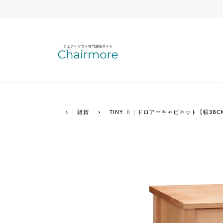
›
雑貨
›
TINY Ⅱ｜ドロアーキャビネット【幅38C