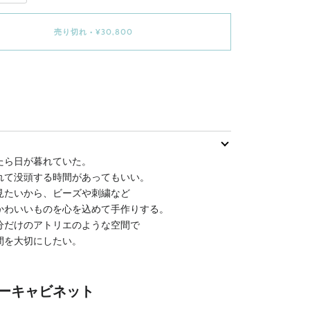
売り切れ
•
¥30,800
今すぐ購入
たら日が暮れていた。
れて没頭する時間があってもいい。
見たいから、ビーズや刺繍など
かわいいものを心を込めて手作りする。
分だけのアトリエのような空間で
間を大切にしたい。
ーキャビネット