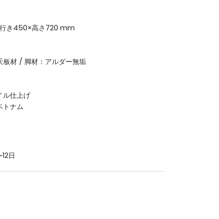
奥行き450×高さ720 mm
 天板材 / 脚材：アルダー無垢
イル仕上げ
ベトナム
12日