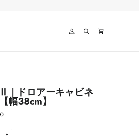
マ
(0)
イ
ア
カ
ウ
ン
ト
ny Ⅱ｜ドロアーキャビネ
【幅38cm】
00
+