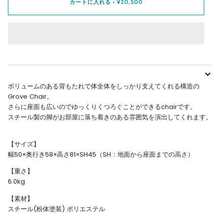
カートに入れる
•
¥20,500
ボリュームのある背もたれで体全体をしっかり支えてくれる構造の
Grove Chair。
さらに座面も広いのでゆっくりくつろぐことができるchairです。
スチール製の脚がお部屋に落ち着きのある雰囲気を演出してくれます。
【サイズ】
幅50×奥行き58×高さ81×SH45（SH：地面から座面までの高さ）
【重さ】
6.0kg
【素材】
スチール(粉体塗装) ポリエステル