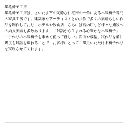
星亀椅子工房
星亀椅子工房は、さいたま市の閑静な住宅街の一角にある木製椅子専門
の家具工房です。建築家やアーティストとの共作で多くの素晴らしい作
品を制作しており、ホテルや飲食店、さらには宮内庁など様々な施設へ
の納入実績も多数あります。「対話から生まれる心豊かな木製椅子」
「手作りの木製椅子を末永く使ってほしい」図面や模型、試作品を前に
幾度も対話を重ねることで、お客様にとってご満足いただける椅子作り
を実現させてくれます。