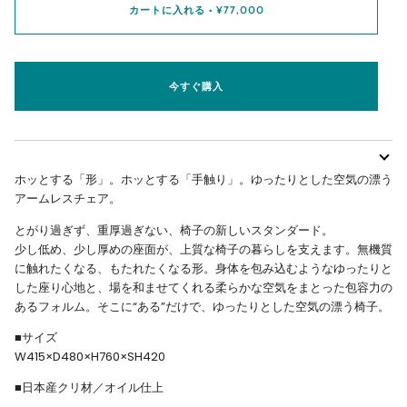
カートに入れる
•
¥77,000
今すぐ購入
ホッとする「形」。ホッとする「手触り」。ゆったりとした空気の漂う
アームレスチェア。
とがり過ぎず、重厚過ぎない、椅子の新しいスタンダード。
少し低め、少し厚めの座面が、上質な椅子の暮らしを支えます。無機質
に触れたくなる、もたれたくなる形。身体を包み込むようなゆったりと
した座り心地と、場を和ませてくれる柔らかな空気をまとった包容力の
あるフォルム。そこに“ある”だけで、ゆったりとした空気の漂う椅子。
■サイズ
W415×D480×H760×SH420
■
日本産クリ材／オイル仕上