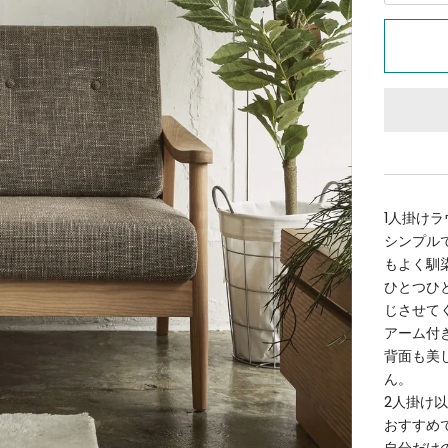
1人掛けラ
シンプル
もよく馴
ひとつひ
じさせて
アーム付
背面も美
ん。
2人掛け
おすすめ