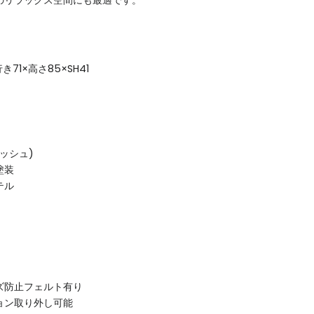
のリラックス空間にも最適です。
き71×高さ85×SH41
ッシュ)
塗装
テル
ズ防止フェルト有り
ョン取り外し可能