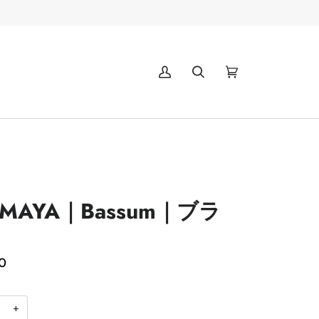
マ
(0)
イ
ア
カ
ウ
ン
ト
UMAYA｜Bassum｜ブラ
0
+