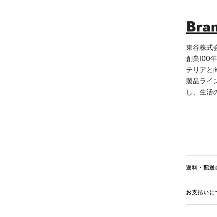
Bra
東谷株式
創業
100
年
テリアと
製品ライ
し、生活
送料・配送
お支払いに