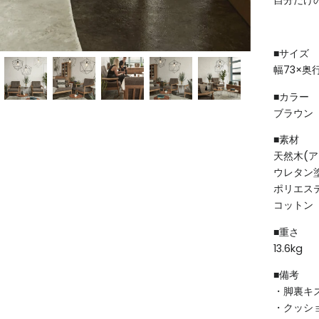
自分だけ
■サイズ
幅73×奥行
■カラー
ブラウン
■素材
天然木(ア
ウレタン
ポリエス
コットン
■重さ
13.6kg
■備考
・脚裏キ
・クッシ