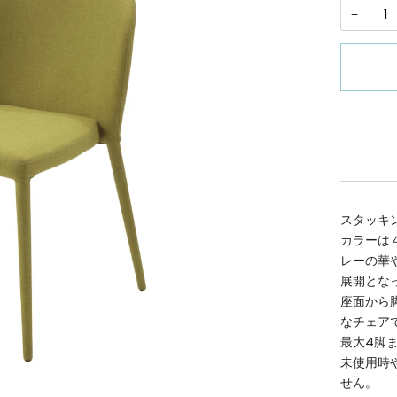
−
スタッキ
カラーは
レーの華
展開とな
座面から
なチェア
最大4脚
未使用時
せん。