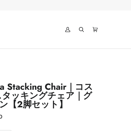
マ
(0)
イ
ア
カ
ウ
ン
ト
ta Stacking Chair｜コス
スタッキングチェア｜グ
ン【2脚セット】
0