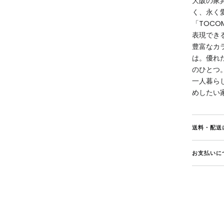
大阪の家
く、永く
「TOC
表現でき
豊富なカ
は。優れ
のひとつ
一人暮ら
めしたい
送料・配送
お支払いに