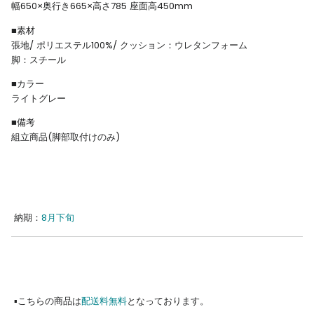
幅650×奥行き665×高さ785 座面高450mm
■素材
張地/ ポリエステル100%/ クッション：ウレタンフォーム
脚：スチール
■カラー
ライトグレー
■備考
組立商品
(脚部取付けのみ)
納期：
8月下旬
▪︎こちらの商品は
配送料無料
となっております。