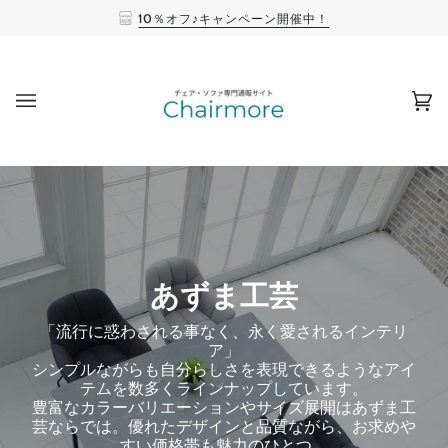
10％オフ♪キャンペーン開催中！
(0
あずま工芸
「流行に惑わされる事なく、永く愛されるインテリ
ア」
シンプルながらも自分らしさを表現できるようなアイ
テムを数多くラインナップしています。
豊富なカラーバリエーションやサイズ展開はあずま工
芸ならでは。優れたデザインと品質ながら、お求めや
すい価格帯も魅力のひとつ。